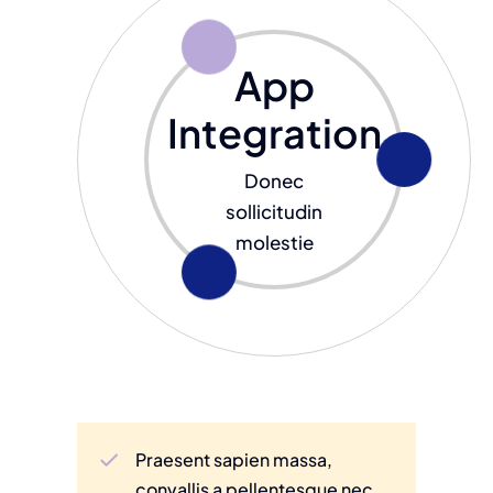
App
Integration
Donec
sollicitudin
molestie
Praesent sapien massa,
convallis a pellentesque nec,