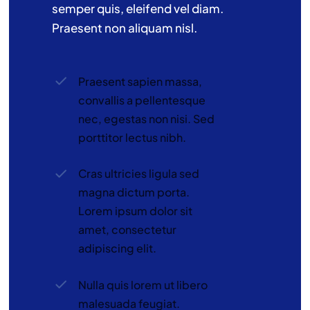
semper quis, eleifend vel diam.
Praesent non aliquam nisl.
Praesent sapien massa,
convallis a pellentesque
nec, egestas non nisi. Sed
porttitor lectus nibh.
Cras ultricies ligula sed
magna dictum porta.
Lorem ipsum dolor sit
amet, consectetur
adipiscing elit.
Nulla quis lorem ut libero
malesuada feugiat.