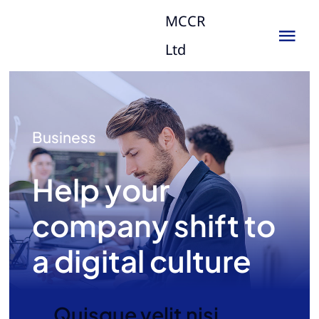
Skip
MCCR
to
Tog
Ltd
content
Nav
Business
Help your
company shift to
a digital culture
Quisque velit nisi,