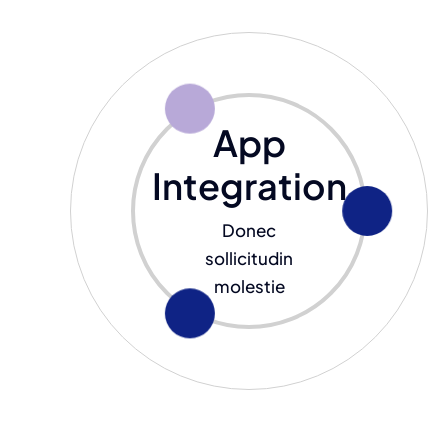
App
Integration
Donec
sollicitudin
molestie