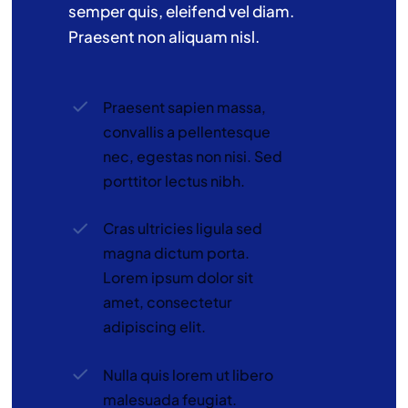
semper quis, eleifend vel diam.
Praesent non aliquam nisl.
Praesent sapien massa,
convallis a pellentesque
nec, egestas non nisi. Sed
porttitor lectus nibh.
Cras ultricies ligula sed
magna dictum porta.
Lorem ipsum dolor sit
amet, consectetur
adipiscing elit.
Nulla quis lorem ut libero
malesuada feugiat.