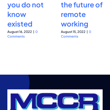
you do not
the future of
know
remote
existed
working
August 16, 2022
|
0
August 15, 2022
|
0
Comments
Comments